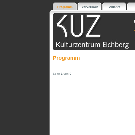
Programm
Vorverkauf
Anfahrt
Programm
Seite
1
von
0