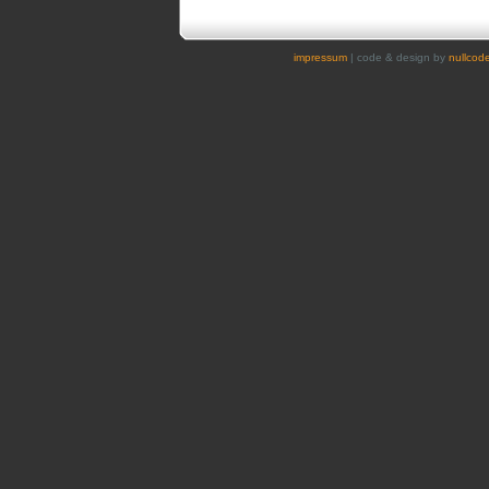
impressum
| code & design by
nullcod