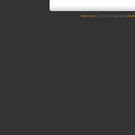
impressum
| code & design by
nullcod