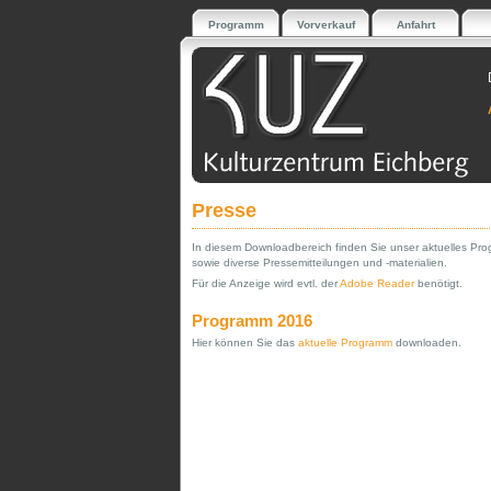
Programm
Vorverkauf
Anfahrt
Presse
In diesem Downloadbereich finden Sie unser aktuelles Pr
sowie diverse Pressemitteilungen und -materialien.
Für die Anzeige wird evtl. der
Adobe Reader
benötigt.
Programm 2016
Hier können Sie das
aktuelle Programm
downloaden.