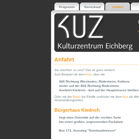
Programm
Vorverkauf
Anfahrt
Anfahrt
Sie möchten zu uns? Das ist ganz einfach.
Zum Beispiel mit dem
Auto
über die
A66 Richtung Wiesbaden, Rüdesheim, Koblenz
weiter auf der B42 Richtung Rüdesheim
Ausfahrt Kiedrich - dort auf der Hauptstrasse bleiben
Oder mit der
Bahn
bis Eltville und/oder mit dem
Bus
ab Wies
Veranstaltungsorten.
Bürgerhaus Kiedrich
liegt etwa Ortsmitte auf der rechten Seite
hat einen großen, angrenzenden Parkplatz
Bus 172, Ausstieg "Sonnlandstrasse"