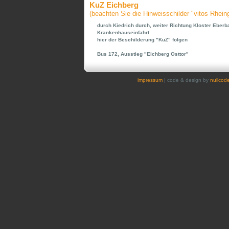
KuZ Eichberg
(beachten Sie die Hinweisschilder "vitos Rhein
durch Kiedrich durch, weiter Richtung Kloster Eberb
Krankenhauseinfahrt
hier der Beschilderung "KuZ" folgen
Bus 172, Ausstieg "Eichberg Osttor"
impressum
| code & design by
nullcod