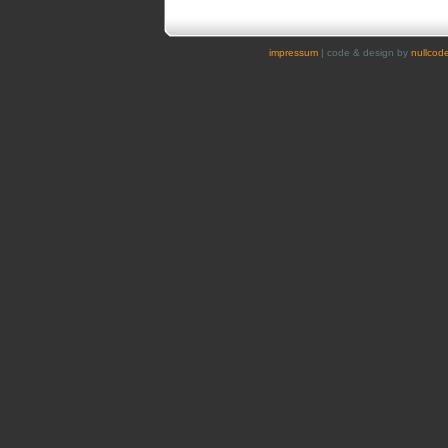
impressum
| code & design by
nullcod