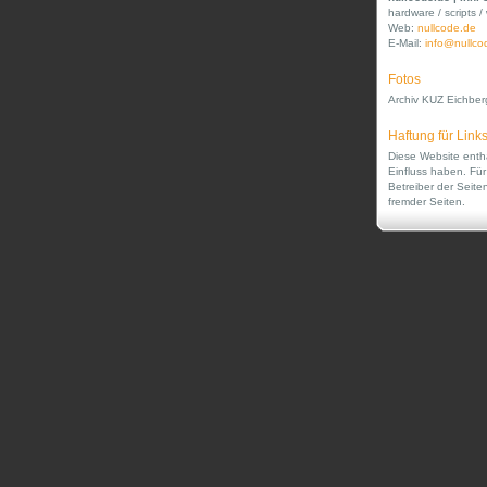
hardware / scripts 
Web:
nullcode.de
E-Mail:
info@nullco
Fotos
Archiv KUZ Eichber
Haftung für Link
Diese Website enthä
Einfluss haben. Für 
Betreiber der Seiten
fremder Seiten.