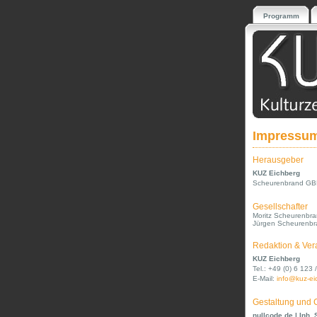
Programm
Impressu
Herausgeber
KUZ Eichberg
Scheurenbrand G
Gesellschafter
Moritz Scheurenbr
Jürgen Scheurenbr
Redaktion & Ver
KUZ Eichberg
Tel.: +49 (0) 6 123
E-Mail:
info@kuz-ei
Gestaltung und
nullcode.de | Inh.