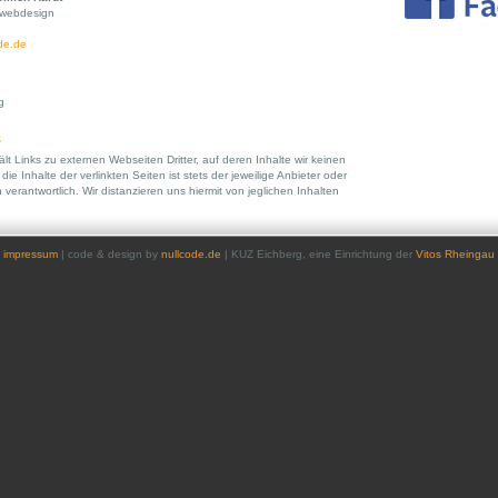
/ webdesign
de.de
g
s
lt Links zu externen Webseiten Dritter, auf deren Inhalte wir keinen
die Inhalte der verlinkten Seiten ist stets der jeweilige Anbieter oder
 verantwortlich. Wir distanzieren uns hiermit von jeglichen Inhalten
impressum
| code & design by
nullcode.de
| KUZ Eichberg, eine Einrichtung der
Vitos Rheingau