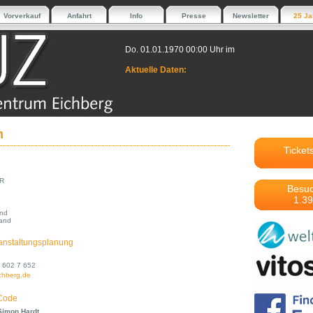
Vorverkauf
Anfahrt
Info
Presse
Newsletter
25 Ja
Do. 01.01.1970 00:00 Uhr im
Aktuelle Daten:
m
Ticket
BR
Besuc
1.39
and
and
anstaltungsplanung
 / 602 7 652
chberg.de
 Code
 Simon Hardt