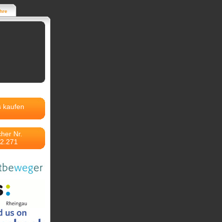
hre
s kaufen
her Nr.
2.271